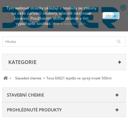
Tyto webové stránky ukládají v souladu se zákony
na vaše zařízení soubory, obecně nazývané
close
cookies. Používáním těchto stránek s tím
vyjadřujete souhlas.
Více o cookies zde.
KATEGORIE
>
Stavební chemie
>
Tesa 60021 lepidlo ve spreji trvalé 500ml
STAVEBNÍ CHEMIE
PROHLÉDNUTÉ PRODUKTY