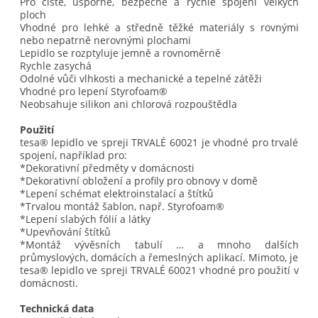
Pro čisté, úsporné, bezpečné a rychlé spojení velkých
ploch
Vhodné pro lehké a středně těžké materiály s rovnými
nebo nepatrně nerovnými plochami
Lepidlo se rozptyluje jemně a rovnoměrně
Rychle zasychá
Odolné vůči vlhkosti a mechanické a tepelné zátěži
Vhodné pro lepení Styrofoam®
Neobsahuje silikon ani chlorová rozpouštědla
Použití
tesa® lepidlo ve spreji TRVALÉ 60021 je vhodné pro trvalé
spojení, například pro:
*Dekorativní předměty v domácnosti
*Dekorativní obložení a profily pro obnovy v domě
*Lepení schémat elektroinstalací a štítků
*Trvalou montáž šablon, např. Styrofoam®
*Lepení slabých fólií a látky
*Upevňování štítků
*Montáž vývěsních tabulí … a mnoho dalších
průmyslových, domácích a řemeslných aplikací. Mimoto, je
tesa® lepidlo ve spreji TRVALÉ 60021 vhodné pro použití v
domácnosti.
Technická data