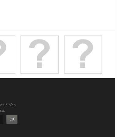
eciálních
su.
OK