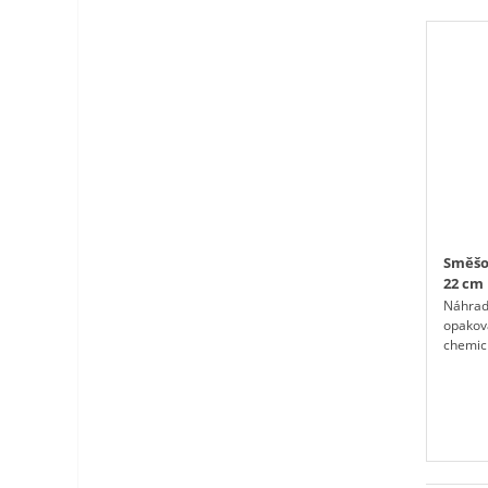
Směšo
22 cm
Náhradn
opakov
chemick