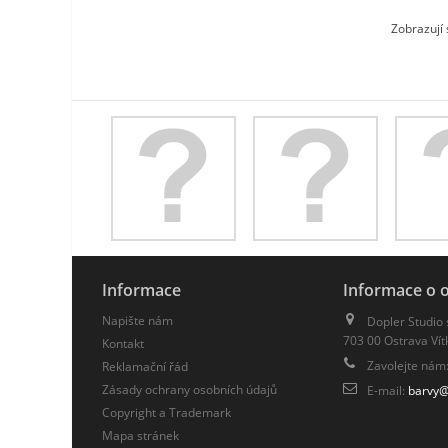
Zobrazují 
Informace
Informace o 
Napište nám
Dopler Studio 
703 00 Ostrava Vít
Kontakt
Zavolejte nám
Reklamační řád
Zásady ochrany osobních údajů
E-mail:
barvy@
Copyright a Trademark
Mapa stránek