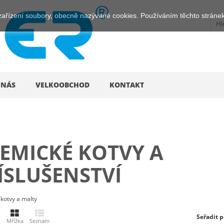
zařízení soubory, obecně nazývané cookies. Používáním těchto stránek 
 NÁS
VELKOOBCHOD
KONTAKT
EMICKÉ KOTVY A
ÍSLUŠENSTVÍ
kotvy a malty
Seřadit p
Mřížka
Seznam