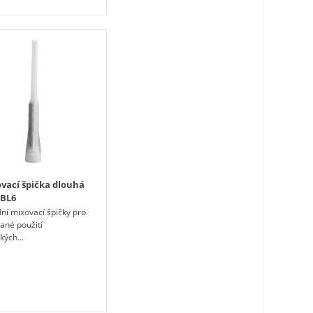
vací špička dlouhá
 BL6
ní mixovací špičky pro
ané použití
ých...