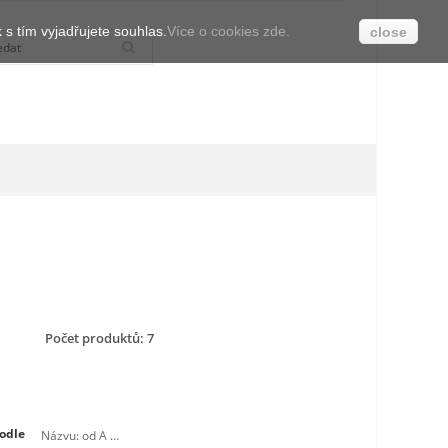
s tím vyjadřujete souhlas.
Více o cookies zde.
close
Počet produktů: 7
odle
Názvu: od A do Z