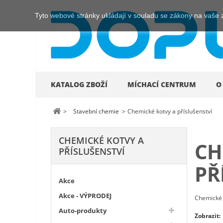
Tyto webové stránky ukládají v souladu se zákony na vaše 
KATALOG ZBOŽÍ
MÍCHACÍ CENTRUM
O
>
Stavební chemie
>
Chemické kotvy a příslušenství
CHEMICKÉ KOTVY A
CH
PŘÍSLUŠENSTVÍ
PŘ
Akce
Akce - VÝPRODEJ
Chemické 
Auto-produkty
Zobrazit: