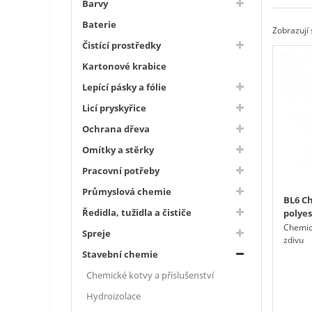
Barvy
Baterie
Zobrazují 
Čistící prostředky
Kartonové krabice
Lepící pásky a fólie
Licí pryskyřice
Ochrana dřeva
Omítky a stěrky
Pracovní potřeby
Průmyslová chemie
BL6 C
Ředidla, tužidla a čističe
polyes
Chemic
Spreje
zdivu
Stavební chemie
Chemické kotvy a příslušenství
Hydroizolace