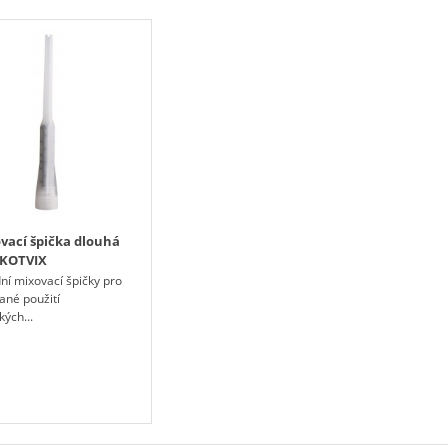
vací špička dlouhá
 KOTVIX
í mixovací špičky pro
ané použití
ých...