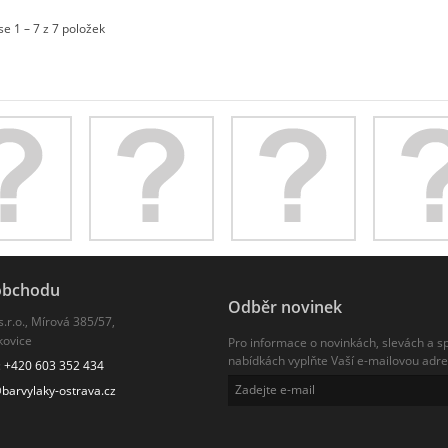
se 1 – 7 z 7 položek
obchodu
Odběr novinek
s.r.o., Mírová 385/57,
kovice
Pro informace o novinkách, slevách a sp
nabídkách vyplňte Vaší e-mailovou adre
:
+420 603 352 434
barvylaky-ostrava.cz