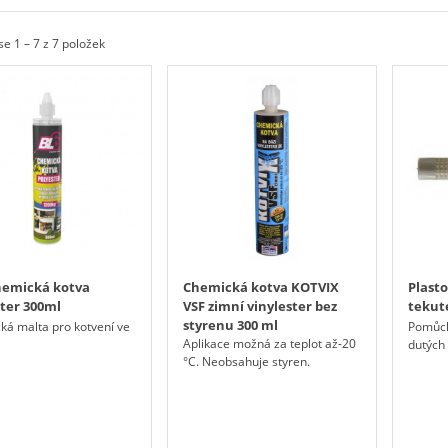
se 1 – 7 z 7 položek
hemická kotva
Chemická kotva KOTVIX
Plasto
ter 300ml
VSF zimní vinylester bez
tekut
styrenu 300 ml
ká malta pro kotvení ve
Pomůcka
Aplikace možná za teplot až-20
dutých
°C. Neobsahuje styren.