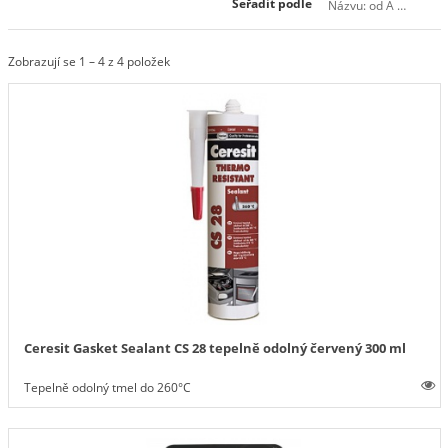
Seřadit podle
Názvu: od A do Z
Zobrazují se 1 – 4 z 4 položek
Ceresit Gasket Sealant CS 28 tepelně odolný červený 300 ml
Tepelně odolný tmel do 260°C