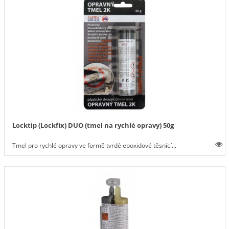
Locktip (Lockfix) DUO (tmel na rychlé opravy) 50g
Tmel pro rychlé opravy ve formě tvrdé epoxidové těsnící...