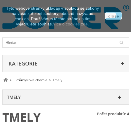
Tyto webové stránky ukládají v souladu se zákony
na vaše zařízení soubory, obecně nazývané
close
cookies. Používáním těchto stránek s tím
vyjadřujete souhlas.
Více o cookies zde.
KATEGORIE
>
Průmyslová chemie
>
Tmely
TMELY
TMELY
Počet produktů: 4