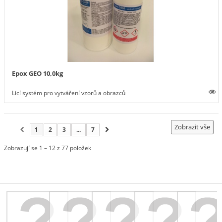
Epox GEO 10,0kg
Licí systém pro vytváření vzorů a obrazců
Zobrazit vše
1
2
3
...
7
Zobrazují se 1 – 12 z 77 položek