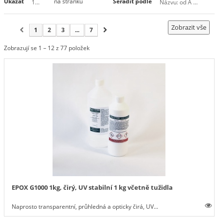
Ukázat
na stránku
Seřadit podle
12
Názvu: od A do Z
Zobrazit vše
1
2
3
...
7
Zobrazují se 1 – 12 z 77 položek
EPOX G1000 1kg, čirý, UV stabilní 1 kg včetně tužidla
Naprosto transparentní, průhledná a opticky čirá, UV...