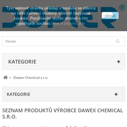
Tyto webové stránky ukládají v souladu se zákony
na vaše zařízení soubory, obecně nazývané
close
cookies. Používáním těchto stránek s tím
vyjadřujete souhlas.
Více o cookies zde.
KATEGORIE
>
Dawex Chemical s.r.o.
KATEGORIE
SEZNAM PRODUKTŮ VÝROBCE DAWEX CHEMICAL
S.R.O.