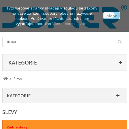
Tyto webové stránky ukládají v souladu se zákony
na vaše zařízení soubory, obecně nazývané
close
cookies. Používáním těchto stránek s tím
vyjadřujete souhlas.
Více o cookies zde.
KATEGORIE
>
Slevy
KATEGORIE
SLEVY
Žádné slevy.